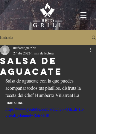
Entrada
marketing67556
27 abr 2022
1 min de lectura
Salsa de
Aguacate
Salsa de aguacate con la que puedes 
acompañar todos tus platillos, disfruta la 
receta del Chef Humberto Villarreal La 
manzana..
https://www.youtube.com/watch?v=OdrLh-Hr-
vI&ab_channel=RetoGrill