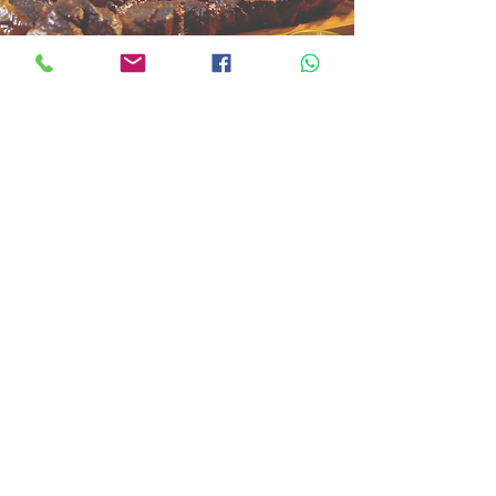
Ordena
aqui:
Enter
© 2022 by Reto Grill.