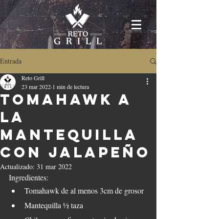
Entrada
Reto Grill
23 mar 2022
1 min de lectura
Tomahawk a
la
mantequilla
con jalapeño
Actualizado:
31 mar 2022
Ingredientes: 
Tomahawk de al menos 3cm de grosor
Mantequilla ½ taza